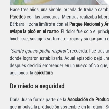
Hace tres años, una simple jornada de trabajo camb
Paredes
con las picaduras. Mientras realizaba labor
Bárbara —zona limítrofe con el
Parque Nacional y Á
avispa la picó en el rostro
. El dolor fue solo el prin
hincharse, sus ojos se tornaron rojos y su garganta
“Sentía que no podía respirar”
, recuerda. Fue trasl
donde lograron estabilizarla. Aquel episodio dejó u
después decidió emprender en un nuevo oficio que, 
aguijones: la
apicultura
.
De miedo a seguridad
Doña Juana forma parte de la
Asociación de Produc
que impulsa la producción sostenible en la región. Su