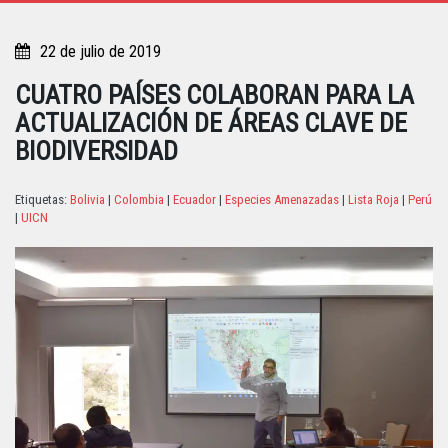
22 de julio de 2019
CUATRO PAÍSES COLABORAN PARA LA
ACTUALIZACIÓN DE ÁREAS CLAVE DE
BIODIVERSIDAD
Etiquetas:
Bolivia
|
Colombia
|
Ecuador
|
Especies Amenazadas
|
Lista Roja
|
Perú
|
UICN